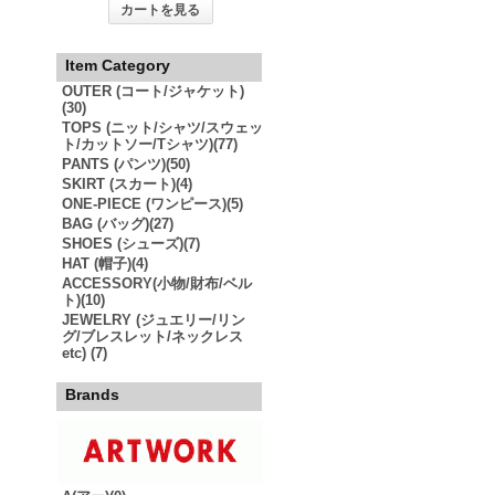
カートを見る
Item Category
OUTER (コート/ジャケット)
(30)
TOPS (ニット/シャツ/スウェッ
ト/カットソー/Tシャツ)(77)
PANTS (パンツ)(50)
SKIRT (スカート)(4)
ONE-PIECE (ワンピース)(5)
BAG (バッグ)(27)
SHOES (シューズ)(7)
HAT (帽子)(4)
ACCESSORY(小物/財布/ベル
ト)(10)
JEWELRY (ジュエリー/リン
グ/ブレスレット/ネックレス
etc) (7)
Brands