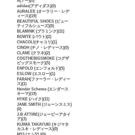
A(アー)(0)
adidas(アディダス)(0)
AURALEE (オーラリー・レデ
ィース)(19)
BEAUTIFUL SHOES (ビュー
ティフルシューズ)(0)
BLAMINK (ブラミンク)(11)
BOWTE (バウト)(2)
CHACOLI(チャコリ)(1)
CINOH (チノ・レディース)(0)
CLANE (クラネ)(2)
COGTHEBIGSMOKE (コグザ
ビッグスモーク)(5)
ENFOLD (エンフォルド)(5)
ESLOW (エスロー)(1)
FARAH(ファーラー・レディー
ス)(1)
Hender Scheme (エンダース
キーマ)(19)
HYKE (ハイク)(11)
JANE SMITH (ジェーンスミス)
(0)
J.B ATTIRE(ジェービーアタイ
ア)(3)
KIJIMA TAKAYUKI (キジマタ
カユキ・レディース)(0)
M53.(エム53.)(0)