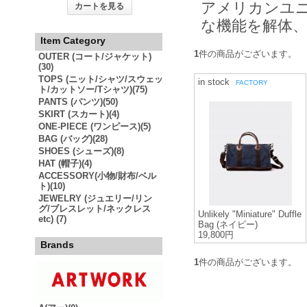
アメリカンユ
カートを見る
な機能を解体
Item Category
1
件の商品がございます。
OUTER (コート/ジャケット)
(30)
TOPS (ニット/シャツ/スウェッ
in stock
FACTORY
ト/カットソー/Tシャツ)(75)
PANTS (パンツ)(50)
SKIRT (スカート)(4)
ONE-PIECE (ワンピース)(5)
BAG (バッグ)(28)
SHOES (シューズ)(8)
HAT (帽子)(4)
ACCESSORY(小物/財布/ベル
ト)(10)
JEWELRY (ジュエリー/リン
グ/ブレスレット/ネックレス
Unlikely "Miniature" Duffle
etc) (7)
Bag (ネイビー)
19,800円
Brands
1
件の商品がございます。