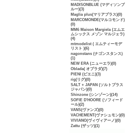
MADISONBLUE (マディソンブ
ルー)(3)
Maglia plus(マリアプラス)(0)
MARCOMONDE(マルコモンド)
(0)
MM6 Maison Margiela (エムエ
ムシックス メゾン マルジェラ)
(4)
mtmodelist ( エムティーモデ
リスト )(6)
nagonstans (ナゴンスタンス)
(1)
NEW ERA (ニューエラ)(0)
Oblada( オブラダ)(7)
PIENI (ピエニ)(3)
rig(リグ)(0)
SALT + JAPAN (ソルトプラス
ジャパン)(0)
Shinzone (シンゾーン)(14)
SOFIE D'HOORE (ソフィード
ール)(2)
VANS(ヴァンズ)(0)
VACHEMENT(ヴァシュモン)(0)
VIVIANO(ヴィヴィアーノ)(0)
Zattu (ザッツ)(1)