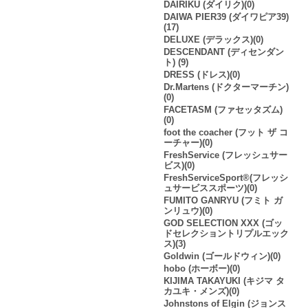
DAIRIKU (ダイリク)(0)
DAIWA PIER39 (ダイワピア39)
(17)
DELUXE (デラックス)(0)
DESCENDANT (ディセンダン
ト) (9)
DRESS (ドレス)(0)
Dr.Martens (ドクターマーチン)
(0)
FACETASM (ファセッタズム)
(0)
foot the coacher (フット ザ コ
ーチャー)(0)
FreshService (フレッシュサー
ビス)(0)
FreshServiceSport®︎(フレッシ
ュサービススポーツ)(0)
FUMITO GANRYU (フミト ガ
ンリュウ)(0)
GOD SELECTION XXX (ゴッ
ドセレクショントリプルエック
ス)(3)
Goldwin (ゴールドウィン)(0)
hobo (ホーボー)(0)
KIJIMA TAKAYUKI (キジマ タ
カユキ・メンズ)(0)
Johnstons of Elgin (ジョンス