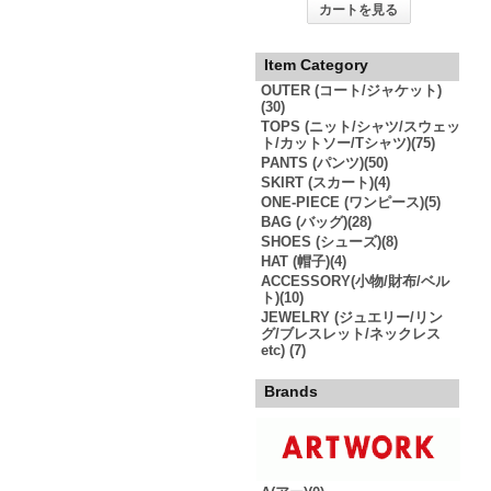
カートを見る
Item Category
OUTER (コート/ジャケット)
(30)
TOPS (ニット/シャツ/スウェッ
ト/カットソー/Tシャツ)(75)
PANTS (パンツ)(50)
SKIRT (スカート)(4)
ONE-PIECE (ワンピース)(5)
BAG (バッグ)(28)
SHOES (シューズ)(8)
HAT (帽子)(4)
ACCESSORY(小物/財布/ベル
ト)(10)
JEWELRY (ジュエリー/リン
グ/ブレスレット/ネックレス
etc) (7)
Brands