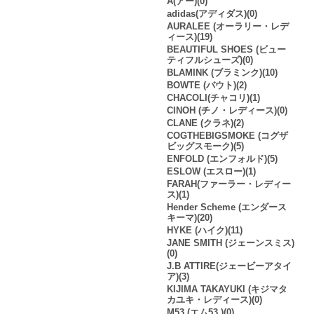
A(アー)(0)
adidas(アディダス)(0)
AURALEE (オーラリー・レデ
ィース)(19)
BEAUTIFUL SHOES (ビュー
ティフルシューズ)(0)
BLAMINK (ブラミンク)(10)
BOWTE (バウト)(2)
CHACOLI(チャコリ)(1)
CINOH (チノ・レディース)(0)
CLANE (クラネ)(2)
COGTHEBIGSMOKE (コグザ
ビッグスモーク)(5)
ENFOLD (エンフォルド)(5)
ESLOW (エスロー)(1)
FARAH(ファーラー・レディー
ス)(1)
Hender Scheme (エンダース
キーマ)(20)
HYKE (ハイク)(11)
JANE SMITH (ジェーンスミス)
(0)
J.B ATTIRE(ジェービーアタイ
ア)(3)
KIJIMA TAKAYUKI (キジマタ
カユキ・レディース)(0)
M53.(エム53.)(0)