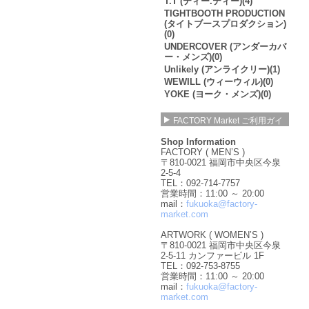
T.T (ティー.ティー)(4)
TIGHTBOOTH PRODUCTION
(タイトブースプロダクション)
(0)
UNDERCOVER (アンダーカバ
ー・メンズ)(0)
Unlikely (アンライクリー)(1)
WEWILL (ウィーウィル)(0)
YOKE (ヨーク・メンズ)(0)
FACTORY Market ご利用ガイ
ド
Shop Information
FACTORY ( MEN’S )
〒810-0021 福岡市中央区今泉
2-5-4
TEL：092-714-7757
営業時間：11:00 ～ 20:00
mail：
fukuoka@factory-
market.com
ARTWORK ( WOMEN’S )
〒810-0021 福岡市中央区今泉
2-5-11 カンファービル 1F
TEL：092-753-8755
営業時間：11:00 ～ 20:00
mail：
fukuoka@factory-
market.com