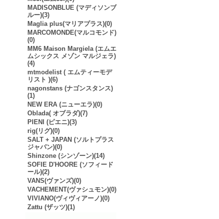
MADISONBLUE (マディソンブ
ルー)(3)
Maglia plus(マリアプラス)(0)
MARCOMONDE(マルコモンド)
(0)
MM6 Maison Margiela (エムエ
ムシックス メゾン マルジェラ)
(4)
mtmodelist ( エムティーモデ
リスト )(6)
nagonstans (ナゴンスタンス)
(1)
NEW ERA (ニューエラ)(0)
Oblada( オブラダ)(7)
PIENI (ピエニ)(3)
rig(リグ)(0)
SALT + JAPAN (ソルトプラス
ジャパン)(0)
Shinzone (シンゾーン)(14)
SOFIE D'HOORE (ソフィード
ール)(2)
VANS(ヴァンズ)(0)
VACHEMENT(ヴァシュモン)(0)
VIVIANO(ヴィヴィアーノ)(0)
Zattu (ザッツ)(1)