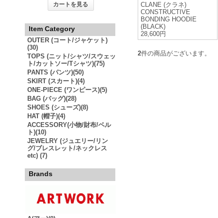
カートを見る
CLANE (クラネ)
CONSTRUCTIVE
BONDING HOODIE
(BLACK)
Item Category
28,600円
OUTER (コート/ジャケット)
(30)
2
件の商品がございます。
TOPS (ニット/シャツ/スウェッ
ト/カットソー/Tシャツ)(75)
PANTS (パンツ)(50)
SKIRT (スカート)(4)
ONE-PIECE (ワンピース)(5)
BAG (バッグ)(28)
SHOES (シューズ)(8)
HAT (帽子)(4)
ACCESSORY(小物/財布/ベル
ト)(10)
JEWELRY (ジュエリー/リン
グ/ブレスレット/ネックレス
etc) (7)
Brands