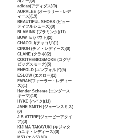
A(アー)(0)
adidas(アディダス)(0)
AURALEE (オーラリー・レデ
ィース)(19)
BEAUTIFUL SHOES (ビュー
ティフルシューズ)(0)
BLAMINK (ブラミンク)(11)
BOWTE (バウト)(2)
CHACOLI(チャコリ)(1)
CINOH (チノ・レディース)(0)
CLANE (クラネ)(2)
COGTHEBIGSMOKE (コグザ
ビッグスモーク)(5)
ENFOLD (エンフォルド)(5)
ESLOW (エスロー)(1)
FARAH(ファーラー・レディー
ス)(1)
Hender Scheme (エンダース
キーマ)(19)
HYKE (ハイク)(11)
JANE SMITH (ジェーンスミス)
(0)
J.B ATTIRE(ジェービーアタイ
ア)(3)
KIJIMA TAKAYUKI (キジマタ
カユキ・レディース)(0)
M53.(エム53.)(0)