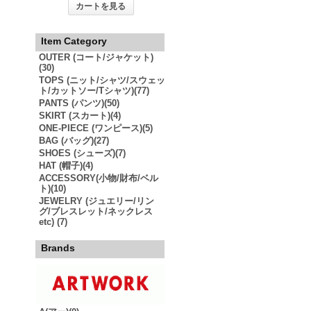
カートを見る
Item Category
OUTER (コート/ジャケット)
(30)
TOPS (ニット/シャツ/スウェッ
ト/カットソー/Tシャツ)(77)
PANTS (パンツ)(50)
SKIRT (スカート)(4)
ONE-PIECE (ワンピース)(5)
BAG (バッグ)(27)
SHOES (シューズ)(7)
HAT (帽子)(4)
ACCESSORY(小物/財布/ベル
ト)(10)
JEWELRY (ジュエリー/リン
グ/ブレスレット/ネックレス
etc) (7)
Brands