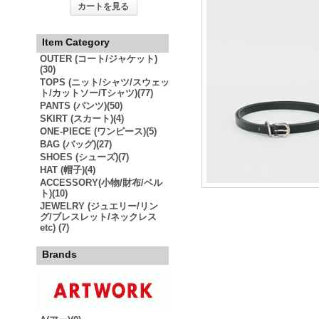
カートを見る
Item Category
OUTER (コート/ジャケット)
(30)
TOPS (ニット/シャツ/スウェッ
ト/カットソー/Tシャツ)(77)
PANTS (パンツ)(50)
SKIRT (スカート)(4)
ONE-PIECE (ワンピース)(5)
BAG (バッグ)(27)
SHOES (シューズ)(7)
HAT (帽子)(4)
ACCESSORY(小物/財布/ベル
ト)(10)
JEWELRY (ジュエリー/リン
グ/ブレスレット/ネックレス
etc) (7)
Brands