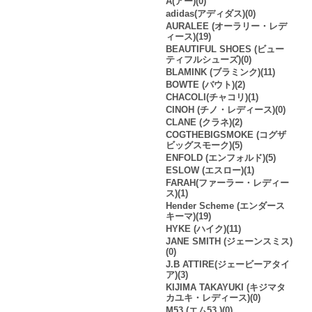
A(アー)(0)
adidas(アディダス)(0)
AURALEE (オーラリー・レデ
ィース)(19)
BEAUTIFUL SHOES (ビュー
ティフルシューズ)(0)
BLAMINK (ブラミンク)(11)
BOWTE (バウト)(2)
CHACOLI(チャコリ)(1)
CINOH (チノ・レディース)(0)
CLANE (クラネ)(2)
COGTHEBIGSMOKE (コグザ
ビッグスモーク)(5)
ENFOLD (エンフォルド)(5)
ESLOW (エスロー)(1)
FARAH(ファーラー・レディー
ス)(1)
Hender Scheme (エンダース
キーマ)(19)
HYKE (ハイク)(11)
JANE SMITH (ジェーンスミス)
(0)
J.B ATTIRE(ジェービーアタイ
ア)(3)
KIJIMA TAKAYUKI (キジマタ
カユキ・レディース)(0)
M53.(エム53.)(0)