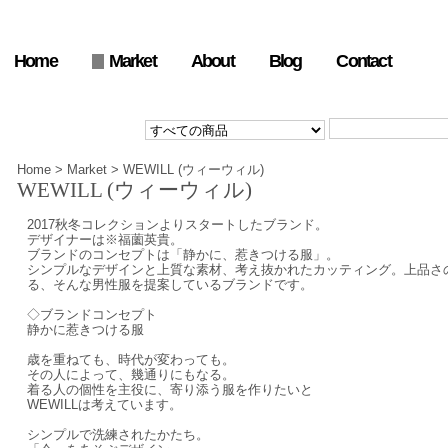
Home
Market
About
Blog
Contact
Home
>
Market
>
WEWILL (ウィーウィル)
WEWILL (ウィーウィル)
2017秋冬コレクションよりスタートしたブランド。
デザイナーは※福薗英貴。
ブランドのコンセプトは「静かに、惹きつける服」。
シンプルなデザインと上質な素材、考え抜かれたカッティング。上品さ
る、そんな男性服を提案しているブランドです。
◇ブランドコンセプト
静かに惹きつける服
歳を重ねても、時代が変わっても。
その人によって、幾通りにもなる。
着る人の個性を主役に、寄り添う服を作りたいと
WEWILLは考えています。
シンプルで洗練されたかたち。