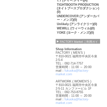
T.T (ティー.ティー)(4)
TIGHTBOOTH PRODUCTION
(タイトブースプロダクション)
(0)
UNDERCOVER (アンダーカバ
ー・メンズ)(0)
Unlikely (アンライクリー)(0)
WEWILL (ウィーウィル)(0)
YOKE (ヨーク・メンズ)(0)
FACTORY Market ご利用ガイ
ド
Shop Information
FACTORY ( MEN’S )
〒810-0021 福岡市中央区今泉
2-5-4
TEL：092-714-7757
営業時間：11:00 ～ 20:00
mail：
fukuoka@factory-
market.com
ARTWORK ( WOMEN’S )
〒810-0021 福岡市中央区今泉
2-5-11 カンファービル 1F
TEL：092-753-8755
営業時間：11:00 ～ 20:00
mail：
fukuoka@factory-
market.com