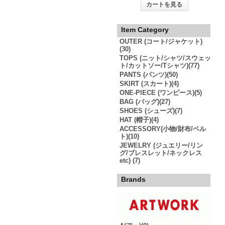
カートを見る
Item Category
OUTER (コート/ジャケット)
(30)
TOPS (ニット/シャツ/スウェッ
ト/カットソー/Tシャツ)(77)
PANTS (パンツ)(50)
SKIRT (スカート)(4)
ONE-PIECE (ワンピース)(5)
BAG (バッグ)(27)
SHOES (シューズ)(7)
HAT (帽子)(4)
ACCESSORY(小物/財布/ベル
ト)(10)
JEWELRY (ジュエリー/リン
グ/ブレスレット/ネックレス
etc) (7)
Brands