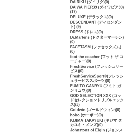
DAIRIKU (ダイリク)(0)
DAIWA PIER39 (ダイワピア39)
(17)
DELUXE (デラックス)(0)
DESCENDANT (ディセンダン
ト) (9)
DRESS (ドレス)(0)
Dr.Martens (ドクターマーチン)
(0)
FACETASM (ファセッタズム)
(0)
foot the coacher (フット ザ コ
ーチャー)(0)
FreshService (フレッシュサー
ビス)(0)
FreshServiceSport®︎(フレッシ
ュサービススポーツ)(0)
FUMITO GANRYU (フミト ガ
ンリュウ)(0)
GOD SELECTION XXX (ゴッ
ドセレクショントリプルエック
ス)(3)
Goldwin (ゴールドウィン)(0)
hobo (ホーボー)(0)
KIJIMA TAKAYUKI (キジマ タ
カユキ・メンズ)(0)
Johnstons of Elgin (ジョンス