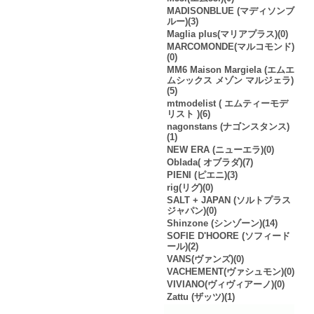
MADISONBLUE (マディソンブ
ルー)(3)
Maglia plus(マリアプラス)(0)
MARCOMONDE(マルコモンド)
(0)
MM6 Maison Margiela (エムエ
ムシックス メゾン マルジェラ)
(5)
mtmodelist ( エムティーモデ
リスト )(6)
nagonstans (ナゴンスタンス)
(1)
NEW ERA (ニューエラ)(0)
Oblada( オブラダ)(7)
PIENI (ピエニ)(3)
rig(リグ)(0)
SALT + JAPAN (ソルトプラス
ジャパン)(0)
Shinzone (シンゾーン)(14)
SOFIE D'HOORE (ソフィード
ール)(2)
VANS(ヴァンズ)(0)
VACHEMENT(ヴァシュモン)(0)
VIVIANO(ヴィヴィアーノ)(0)
Zattu (ザッツ)(1)