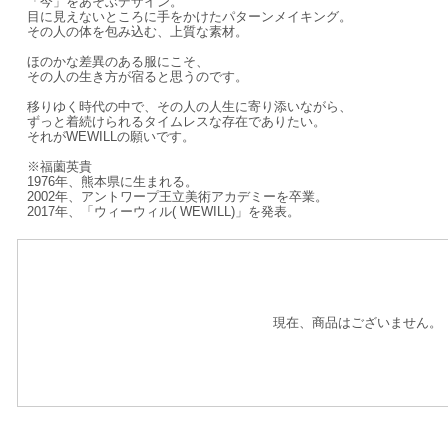
「今」をあそぶデザイン。
目に見えないところに手をかけたパターンメイキング。
その人の体を包み込む、上質な素材。
ほのかな差異のある服にこそ、
その人の生き方が宿ると思うのです。
移りゆく時代の中で、その人の人生に寄り添いながら、
ずっと着続けられるタイムレスな存在でありたい。
それがWEWILLの願いです。
※福薗英貴
1976年、熊本県に生まれる。
2002年、アントワープ王立美術アカデミーを卒業。
2017年、「ウィーウィル( WEWILL)」を発表。
現在、商品はございません。