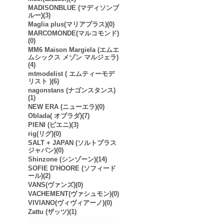
MADISONBLUE (マディソンブ
ルー)(3)
Maglia plus(マリアプラス)(0)
MARCOMONDE(マルコモンド)
(0)
MM6 Maison Margiela (エムエ
ムシックス メゾン マルジェラ)
(4)
mtmodelist ( エムティーモデ
リスト )(6)
nagonstans (ナゴンスタンス)
(1)
NEW ERA (ニューエラ)(0)
Oblada( オブラダ)(7)
PIENI (ピエニ)(3)
rig(リグ)(0)
SALT + JAPAN (ソルトプラス
ジャパン)(0)
Shinzone (シンゾーン)(14)
SOFIE D'HOORE (ソフィード
ール)(2)
VANS(ヴァンズ)(0)
VACHEMENT(ヴァシュモン)(0)
VIVIANO(ヴィヴィアーノ)(0)
Zattu (ザッツ)(1)