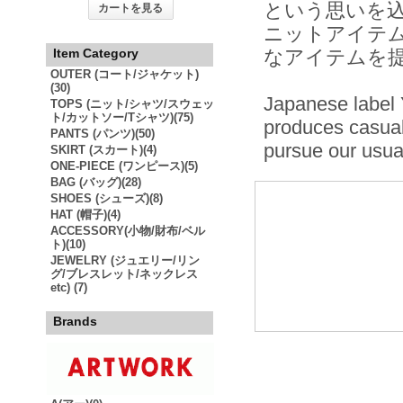
という思いを
カートを見る
ニットアイテ
Item Category
なアイテムを提
OUTER (コート/ジャケット)
(30)
Japanese label 
TOPS (ニット/シャツ/スウェッ
ト/カットソー/Tシャツ)(75)
produces casual
PANTS (パンツ)(50)
pursue our usual 
SKIRT (スカート)(4)
ONE-PIECE (ワンピース)(5)
BAG (バッグ)(28)
SHOES (シューズ)(8)
HAT (帽子)(4)
ACCESSORY(小物/財布/ベル
ト)(10)
JEWELRY (ジュエリー/リン
グ/ブレスレット/ネックレス
etc) (7)
Brands