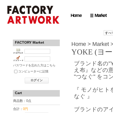
Home
Market
FACTORY Market
Home
>
Market
YOKE (ヨ
ブランド名の"
パスワードを忘れた方はこちら
え布』などの
コンピューターに記憶
"つなぐ" を
ログイン
『 モノがヒ
Cart
なぐ 』
商品数：0点
ブランドのア
合計：
0円