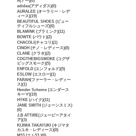
A(アー)(0)
adidas(アディダス)(0)
AURALEE (オーラリー・レデ
ィース)(19)
BEAUTIFUL SHOES (ビュー
ティフルシューズ)(0)
BLAMINK (ブラミンク)(11)
BOWTE (バウト)(2)
CHACOLI(チャコリ)(1)
CINOH (チノ・レディース)(0)
CLANE (クラネ)(2)
COGTHEBIGSMOKE (コグザ
ビッグスモーク)(5)
ENFOLD (エンフォルド)(5)
ESLOW (エスロー)(1)
FARAH(ファーラー・レディー
ス)(1)
Hender Scheme (エンダース
キーマ)(19)
HYKE (ハイク)(11)
JANE SMITH (ジェーンスミス)
(0)
J.B ATTIRE(ジェービーアタイ
ア)(3)
KIJIMA TAKAYUKI (キジマタ
カユキ・レディース)(0)
M53.(エム53.)(0)