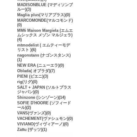
MADISONBLUE (マディソンブ
ルー)(3)
Maglia plus(マリアプラス)(0)
MARCOMONDE(マルコモンド)
(0)
MM6 Maison Margiela (エムエ
ムシックス メゾン マルジェラ)
(4)
mtmodelist ( エムティーモデ
リスト )(6)
nagonstans (ナゴンスタンス)
(1)
NEW ERA (ニューエラ)(0)
Oblada( オブラダ)(7)
PIENI (ピエニ)(3)
rig(リグ)(0)
SALT + JAPAN (ソルトプラス
ジャパン)(0)
Shinzone (シンゾーン)(14)
SOFIE D'HOORE (ソフィード
ール)(2)
VANS(ヴァンズ)(0)
VACHEMENT(ヴァシュモン)(0)
VIVIANO(ヴィヴィアーノ)(0)
Zattu (ザッツ)(1)